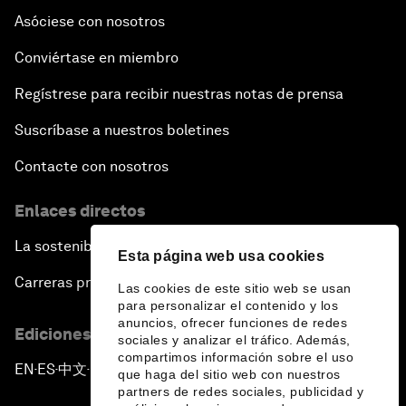
Asóciese con nosotros
Conviértase en miembro
Regístrese para recibir nuestras notas de prensa
Suscríbase a nuestros boletines
Contacte con nosotros
Enlaces directos
La sostenibilidad en el Foro
Esta página web usa cookies
Carreras profesionales
Las cookies de este sitio web se usan
para personalizar el contenido y los
anuncios, ofrecer funciones de redes
Ediciones en otros idiomas
sociales y analizar el tráfico. Además,
compartimos información sobre el uso
EN
ES
中文
日本語
▪
▪
▪
que haga del sitio web con nuestros
partners de redes sociales, publicidad y