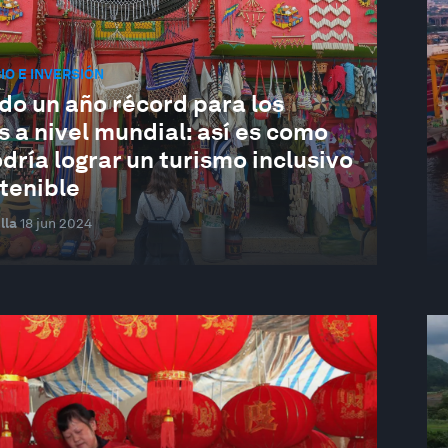
O E INVERSIÓN
do un año récord para los
s a nivel mundial: así es como
dría lograr un turismo inclusivo
tenible
lla
18 jun 2024