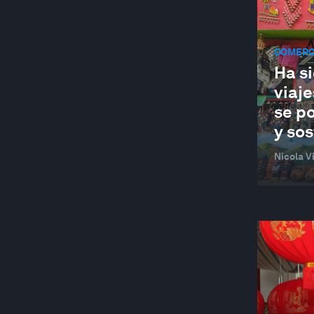
ARTE Y CULTURA
ASEAN
COMERCI
AUTOMOTIVE INDUSTRY
Ha si
viaje
AVIATION AND AEROSPACE
se po
BANCA Y MERCADOS DE CAPITALES
y sos
BANKING AND CAPITAL MARKETS
Nicola Vi
BATTERIES
BEHAVIOURAL SCIENCES
MÁS ALLÁ DE LA GEOPOLÍTICA
BIODIVERSITY FINANCE
BIOTECHNOLOGY
BLOCKCHAIN