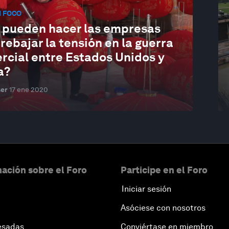
N FOCO
 pueden hacer las empresas
rebajar la tensión en la guerra
rcial entre Estados Unidos y
a?
ser
17 ene 2020
ación sobre el Foro
Participe en el Foro
Iniciar sesión
Asóciese con nosotros
esadas
Conviértase en miembro