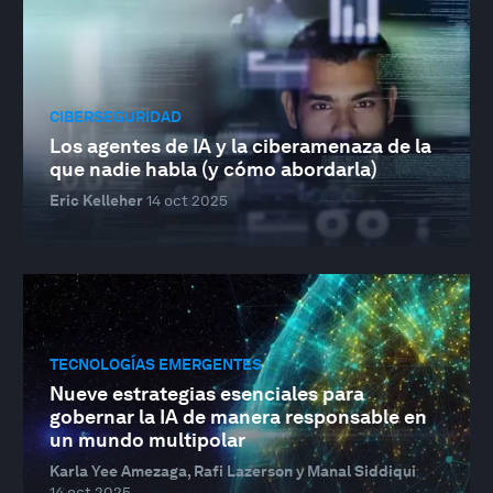
CIBERSEGURIDAD
Los agentes de IA y la ciberamenaza de la
que nadie habla (y cómo abordarla)
Eric Kelleher
14 oct 2025
TECNOLOGÍAS EMERGENTES
Nueve estrategias esenciales para
gobernar la IA de manera responsable en
un mundo multipolar
Karla Yee Amezaga, Rafi Lazerson y Manal Siddiqui
14 oct 2025