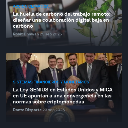
ACCIÓN CLIMÁTICA
La huella de carbono del trabajo remoto:
diseñar una colaboración digital baja en
carbono
Rohit Dhawan
25 sep 2025
SISTEMAS FINANCIEROS Y MONETARIOS
La Ley GENIUS en Estados Unidos y MiCA
en UE apuntan a una convergencia en las
normas sobre criptomonedas
Dante Disparte
23 sep 2025