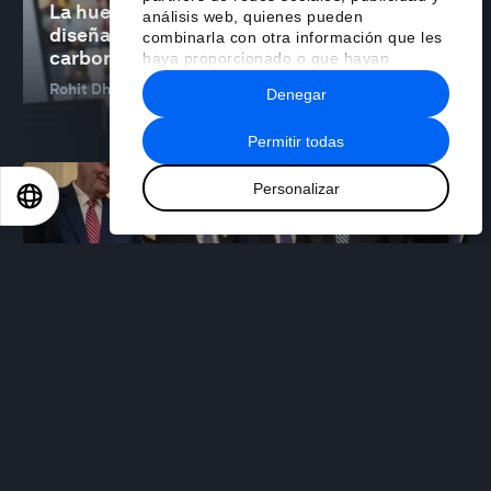
La huella de carbono del trabajo remoto:
análisis web, quienes pueden
diseñar una colaboración digital baja en
combinarla con otra información que les
carbono
haya proporcionado o que hayan
recopilado a partir del uso que haya
Rohit Dhawan
25 sep 2025
Denegar
hecho de sus servicios.
Permitir todas
Personalizar
EN
ES
中文
日本語
SISTEMAS FINANCIEROS Y MONETARIOS
La Ley GENIUS en Estados Unidos y MiCA
en UE apuntan a una convergencia en las
normas sobre criptomonedas
Dante Disparte
23 sep 2025