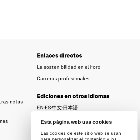
Enlaces directos
La sostenibilidad en el Foro
Carreras profesionales
Ediciones en otros idiomas
tras notas
EN
ES
中文
日本語
▪
▪
▪
ines
Esta página web usa cookies
Las cookies de este sitio web se usan
para personalizar el contenido y los