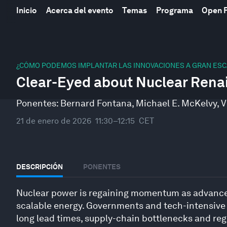
Inicio
Acerca del evento
Temas
Programa
Open 
0
seconds
¿CÓMO PODEMOS IMPLANTAR LAS INNOVACIONES A GRAN ES
of
Clear-Eyed about Nuclear Rena
47
minutes,
10
Ponentes:
Bernard Fontana
,
Michael E. McKelvy
,
V
seconds
Volume
90%
21 de enero de 2026
11:30–12:15
CET
DESCRIPCIÓN
PONENTES
Nuclear power is regaining momentum as advances 
scalable energy. Governments and tech-intensive in
long lead times, supply-chain bottlenecks and regu