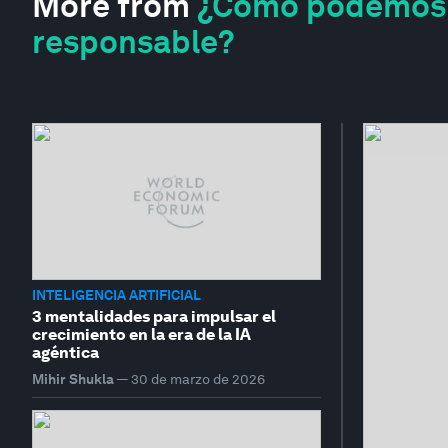
More from
¿Cómo podemos i
responsable?
INTELIGENCIA ARTIFICIAL
3 mentalidades para impulsar el
crecimiento en la era de la IA
agéntica
Mihir Shukla
—
30 de marzo de 2026