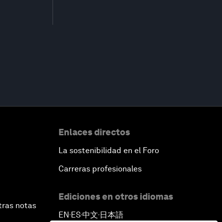
Enlaces directos
La sostenibilidad en el Foro
Carreras profesionales
Ediciones en otros idiomas
tras notas
EN
ES
中文
日本語
▪
▪
▪