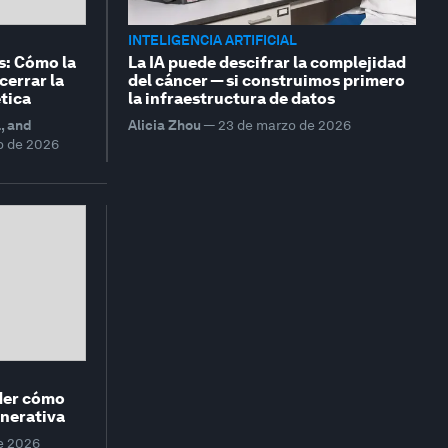
INTELIGENCIA ARTIFICIAL
s: Cómo la
La IA puede descifrar la complejidad
cerrar la
del cáncer — si construimos primero
tica
la infraestructura de datos
l, and
Alicia Zhou
—
23 de marzo de 2026
o de 2026
der cómo
enerativa
e 2026