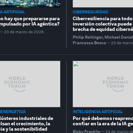
A ARTIFICIAL
CIBERSEGURIDAD
mo hay que prepararse para
Ciberresiliencia para todo
impulsado por IA agéntica?
inversión colectiva puede 
brecha de equidad ciberné
—
23 de marzo de 2026
Philip Reitinger, Michael Danie
Francesca Bosco
—
23 de marz
 ENERGÉTICA
INTELIGENCIA ARTIFICIAL
ústeres industriales de
Por qué debemos reapren
san el crecimiento, la
confiar en la era de la IA g
a y la sostenibilidad
Ricky Franklin
—
23 de marzo d