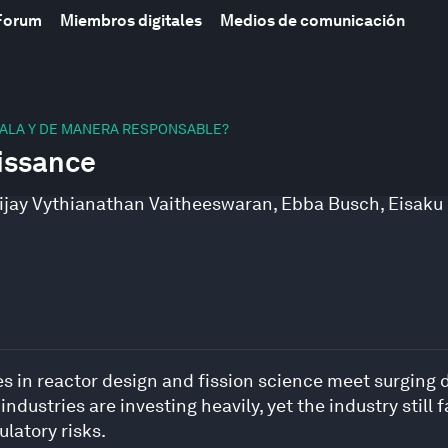
Forum
Miembros digitales
Medios de comunicación
CALA Y DE MANERA RESPONSABLE?
issance
ijay Vythianathan Vaitheeswaran
,
Ebba Busch
,
Eisaku 
in reactor design and fission science meet surging d
dustries are investing heavily, yet the industry still 
latory risks.