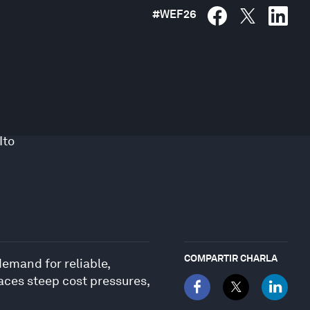
#
WEF26
Ito
COMPARTIR CHARLA
emand for reliable,
faces steep cost pressures,