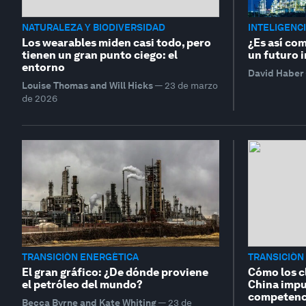
NATURALEZA Y BIODIVERSIDAD
INTELIGENCI
Los wearables miden casi todo, pero
¿Es así co
tienen un gran punto ciego: el
un futuro 
entorno
David Haber
Louise Thomas and Will Hicks
—
23 de marzo
de 2026
TRANSICIÓN ENERGÉTICA
TRANSICIÓN
El gran gráfico: ¿De dónde proviene
Cómo los cl
el petróleo del mundo?
China impul
competenci
Becca Byrne and Kate Whiting
—
23 de