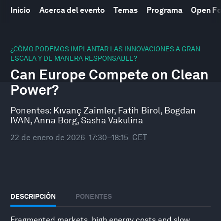
Inicio
Acerca del evento
Temas
Programa
Open F
0
seconds
¿CÓMO PODEMOS IMPLANTAR LAS INNOVACIONES A GRAN
of
ESCALA Y DE MANERA RESPONSABLE?
47
Can Europe Compete on Clean
minutes,
10
Power?
seconds
Ponentes:
Kıvanç Zaimler
,
Fatih Birol
,
Bogdan
IVAN
,
Anna Borg
,
Sasha Vakulina
22 de enero de 2026
17:30–18:15
CET
DESCRIPCIÓN
PONENTES
Fragmented markets, high energy costs and slow