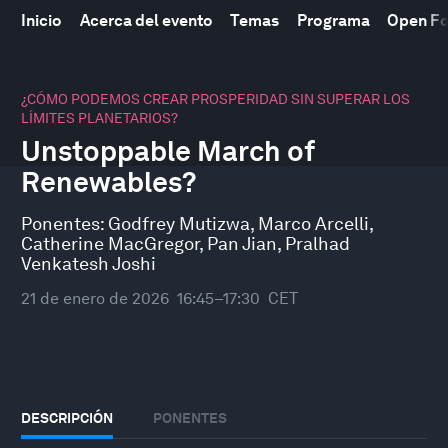
Inicio
Acerca del evento
Temas
Programa
Open F
0
seconds
¿CÓMO PODEMOS CREAR PROSPERIDAD SIN SUPERAR LOS
of
LÍMITES PLANETARIOS?
50
Unstoppable March of
minutes,
10
Renewables?
seconds
Ponentes:
Godfrey Mutizwa
,
Marco Arcelli
,
Catherine MacGregor
,
Pan Jian
,
Pralhad
Venkatesh Joshi
21 de enero de 2026
16:45–17:30
CET
DESCRIPCIÓN
PONENTES