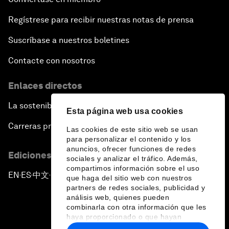
Regístrese para recibir nuestras notas de prensa
Suscríbase a nuestros boletines
Contacte con nosotros
Enlaces directos
La sostenibilidad en el Foro
Esta página web usa cookies
Carreras profesionales
Las cookies de este sitio web se usan
para personalizar el contenido y los
anuncios, ofrecer funciones de redes
Ediciones en otros idiomas
sociales y analizar el tráfico. Además,
compartimos información sobre el uso
EN
ES
中文
日本語
▪
▪
▪
que haga del sitio web con nuestros
partners de redes sociales, publicidad y
análisis web, quienes pueden
combinarla con otra información que les
haya proporcionado o que hayan
recopilado a partir del uso que haya