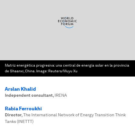
Matriz energética progresiva: una central de energía solar en la provincia
de Shaanxi, China.
Image:
Reuters/Muyu Xu
Arslan Khalid
Independent consultant
,
IRENA
Rabia Ferroukhi
Director
,
The International Network of Energy Transition Think
Tanks (INETTT)