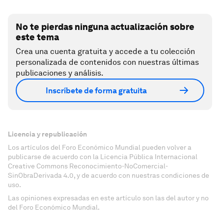
No te pierdas ninguna actualización sobre
este tema
Crea una cuenta gratuita y accede a tu colección
personalizada de contenidos con nuestras últimas
publicaciones y análisis.
Inscríbete de forma gratuita
Licencia y republicación
Los artículos del Foro Económico Mundial pueden volver a
publicarse de acuerdo con la Licencia Pública Internacional
Creative Commons Reconocimiento-NoComercial-
SinObraDerivada 4.0, y de acuerdo con nuestras condiciones de
uso.
Las opiniones expresadas en este artículo son las del autor y no
del Foro Económico Mundial.