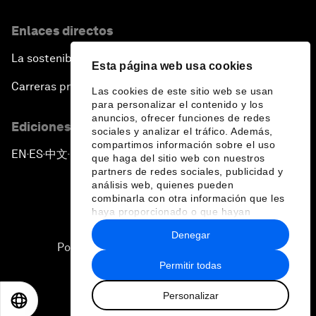
Enlaces directos
La sostenibilidad en el Foro
Esta página web usa cookies
Carreras profesionales
Las cookies de este sitio web se usan
para personalizar el contenido y los
anuncios, ofrecer funciones de redes
Ediciones en otros idiomas
sociales y analizar el tráfico. Además,
compartimos información sobre el uso
EN
ES
中文
日本語
▪
▪
▪
que haga del sitio web con nuestros
partners de redes sociales, publicidad y
análisis web, quienes pueden
combinarla con otra información que les
haya proporcionado o que hayan
recopilado a partir del uso que haya
Denegar
hecho de sus servicios.
Política de privacidad y normas de uso
Permitir todas
Sitemap
Personalizar
©
2026
Foro Económico Mundial
EN
ES
中文
日本語