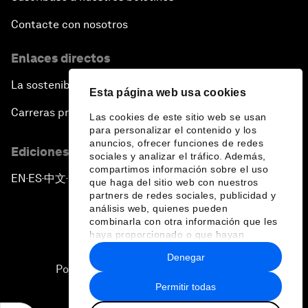
Contacte con nosotros
Enlaces directos
La sostenibilidad en el Foro
Esta página web usa cookies
Carreras profesionales
Las cookies de este sitio web se usan
para personalizar el contenido y los
anuncios, ofrecer funciones de redes
Ediciones en otros idiomas
sociales y analizar el tráfico. Además,
compartimos información sobre el uso
EN
ES
中文
日本語
▪
▪
▪
que haga del sitio web con nuestros
partners de redes sociales, publicidad y
análisis web, quienes pueden
combinarla con otra información que les
haya proporcionado o que hayan
recopilado a partir del uso que haya
Denegar
hecho de sus servicios.
Política de privacidad y normas de uso
Permitir todas
Sitemap