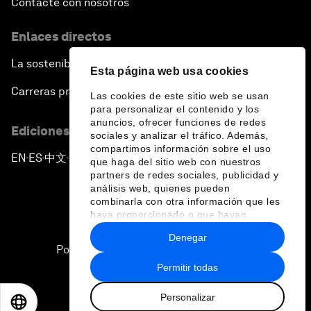
Contacte con nosotros
Enlaces directos
La sostenibilidad en el Foro
Esta página web usa cookies
Carreras profesionales
Las cookies de este sitio web se usan
para personalizar el contenido y los
anuncios, ofrecer funciones de redes
Ediciones en otros idiomas
sociales y analizar el tráfico. Además,
compartimos información sobre el uso
EN
ES
中文
日本語
▪
▪
▪
que haga del sitio web con nuestros
partners de redes sociales, publicidad y
análisis web, quienes pueden
combinarla con otra información que les
haya proporcionado o que hayan
recopilado a partir del uso que haya
Denegar
hecho de sus servicios.
Política de privacidad y normas de uso
Permitir todas
Sitemap
Personalizar
©
2026
Foro Económico Mundial
EN
ES
中文
日本語