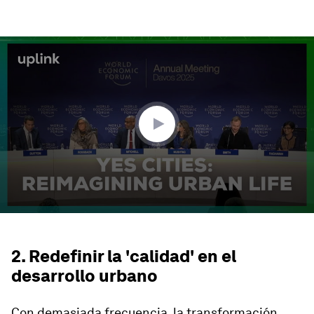
0
seconds
of
2
minutes,
10
seconds
2. Redefinir la 'calidad' en el
desarrollo urbano
Con demasiada frecuencia, la transformación