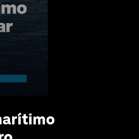
marítimo
ro