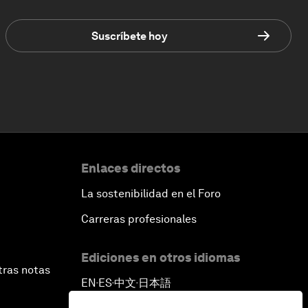
Suscríbete hoy
Enlaces directos
La sostenibilidad en el Foro
Carreras profesionales
Ediciones en otros idiomas
tras notas
EN
ES
中文
日本語
▪
▪
▪