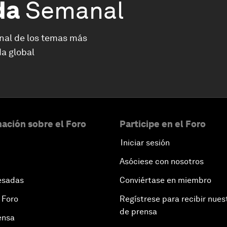
da
Semanal
nal de los temas más
a global
ación sobre el Foro
Participe en el Foro
Iniciar sesión
Asóciese con nosotros
esadas
Conviértase en miembro
 Foro
Regístrese para recibir nues
de prensa
ensa