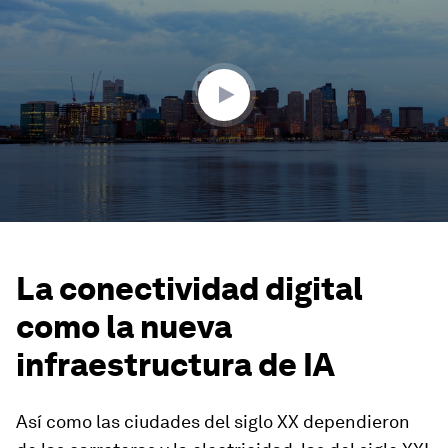
of
3
minutes,
55
seconds
La conectividad digital
como la nueva
infraestructura de IA
Así como las ciudades del siglo XX dependieron