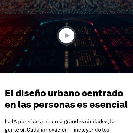
0
seconds
of
2
minutes,
55
seconds
El diseño urbano centrado
en las personas es esencial
La IA por sí sola no crea grandes ciudades; la
gente sí. Cada innovación —incluyendo los