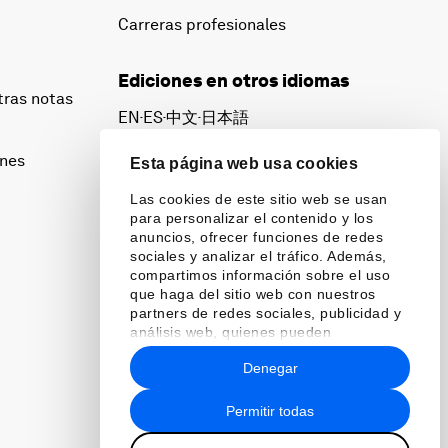
Carreras profesionales
Ediciones en otros idiomas
tras notas
EN
ES
中文
日本語
▪
▪
▪
ines
Esta página web usa cookies
Las cookies de este sitio web se usan
para personalizar el contenido y los
anuncios, ofrecer funciones de redes
sociales y analizar el tráfico. Además,
compartimos información sobre el uso
que haga del sitio web con nuestros
partners de redes sociales, publicidad y
análisis web, quienes pueden
combinarla con otra información que les
Denegar
haya proporcionado o que hayan
recopilado a partir del uso que haya
hecho de sus servicios.
Permitir todas