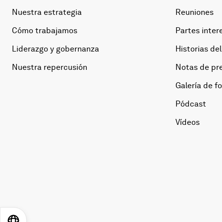
Nuestra estrategia
Reuniones
Cómo trabajamos
Partes inter
Liderazgo y gobernanza
Historias del
Nuestra repercusión
Notas de pr
Galería de f
Pódcast
Vídeos
EN
ES
中文
日本語