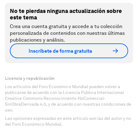
No te pierdas ninguna actualización sobre
este tema
Crea una cuenta gratuita y accede a tu colección
personalizada de contenidos con nuestras últimas
publicaciones y análisis.
Inscríbete de forma gratuita
Licencia y republicación
Los artículos del Foro Económico Mundial pueden volver a
publicarse de acuerdo con la Licencia Pública Internacional
Creative Commons Reconocimiento-NoComercial-
SinObraDerivada 4.0, y de acuerdo con nuestras condiciones de
uso.
Las opiniones expresadas en este artículo son las del autor y no
del Foro Económico Mundial.