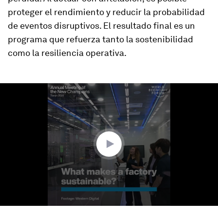
proteger el rendimiento y reducir la probabilidad
de eventos disruptivos. El resultado final es un
programa que refuerza tanto la sostenibilidad
como la resiliencia operativa.
0
seconds
of
2
minutes,
43
seconds