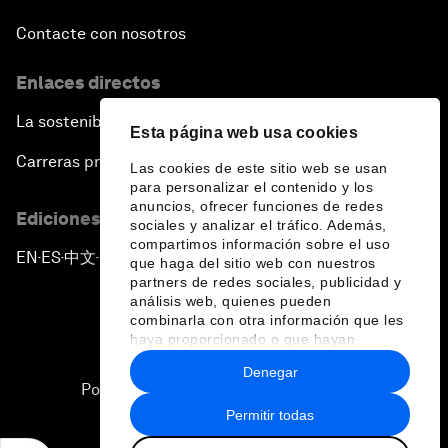
Contacte con nosotros
Enlaces directos
La sostenibilidad en el Foro
Esta página web usa cookies
Carreras profesionales
Las cookies de este sitio web se usan
para personalizar el contenido y los
anuncios, ofrecer funciones de redes
Ediciones en otros idiomas
sociales y analizar el tráfico. Además,
compartimos información sobre el uso
EN
ES
中文
日本語
▪
▪
▪
que haga del sitio web con nuestros
partners de redes sociales, publicidad y
análisis web, quienes pueden
combinarla con otra información que les
haya proporcionado o que hayan
recopilado a partir del uso que haya
Denegar
hecho de sus servicios.
Política de privacidad y normas de uso
Permitir todas
Sitemap