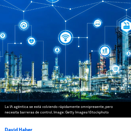
La IA agéntica se está volviendo rápidamente omnipresente, pero
necesita barreras de control.
Image:
Getty Images/iStockphoto
David Haber