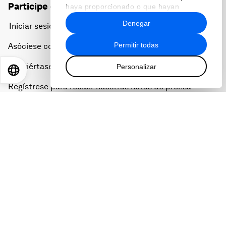
Participe en el Foro
haya proporcionado o que hayan
recopilado a partir del uso que haya
Denegar
Iniciar sesión
hecho de sus servicios.
Permitir todas
Asóciese con nosotros
Conviértase en miembro
Personalizar
EN
ES
中文
日本語
Regístrese para recibir nuestras notas de prensa
Suscríbase a nuestros boletines
Contacte con nosotros
Enlaces directos
La sostenibilidad en el Foro
Carreras profesionales
Ediciones en otros idiomas