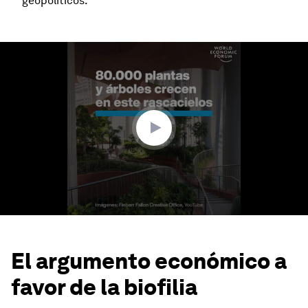
geopolíticos.
0
seconds
of
1
minute,
31
seconds
El argumento económico a
favor de la biofilia