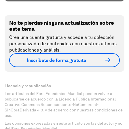
No te pierdas ninguna actualización sobre
este tema
Crea una cuenta gratuita y accede a tu colección
personalizada de contenidos con nuestras últimas
publicaciones y análisis.
Inscríbete de forma gratuita
Licencia y republicación
Los artículos del Foro Económico Mundial pueden volver a
publicarse de acuerdo con la Licencia Pública Internacional
Creative Commons Reconocimiento-NoComercial-
SinObraDerivada 4.0, y de acuerdo con nuestras condiciones de
uso.
Las opiniones expresadas en este artículo son las del autor y no
del Foro Económico Mundial.