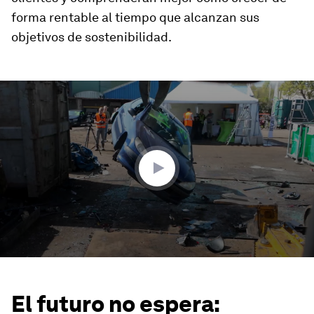
forma rentable al tiempo que alcanzan sus
objetivos de sostenibilidad.
0
seconds
of
3
minutes,
47
seconds
El futuro no espera: