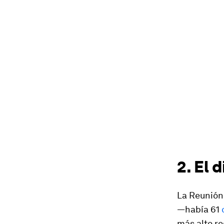
2. El 
La Reunión 
—había 61
más alto r