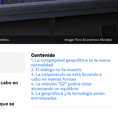
titivo.
Image:
Foro Económico Mundial
Contenido
1. La complejidad geopolítica es la nueva
normalidad
2. El diálogo no ha muerto
3. La cooperación se está llevando a
cabo en nuevas formas
 cabo en
4. La relación "G2" podría estar
alcanzando un equilibrio
5. La geopolítica y la tecnología están
entrelazadas
 que se