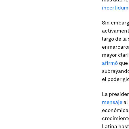
incertidum
Sin embarg
activamente
largo de la
enmarcaron 
mayor clari
afirmó
que 
subrayando
el poder gl
La presiden
mensaje
al
económicas
crecimient
Latina hast