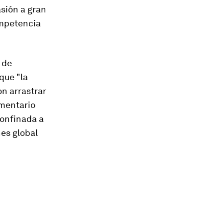
asión a gran
ompetencia
 de
que "la
n arrastrar
omentario
confinada a
nes global