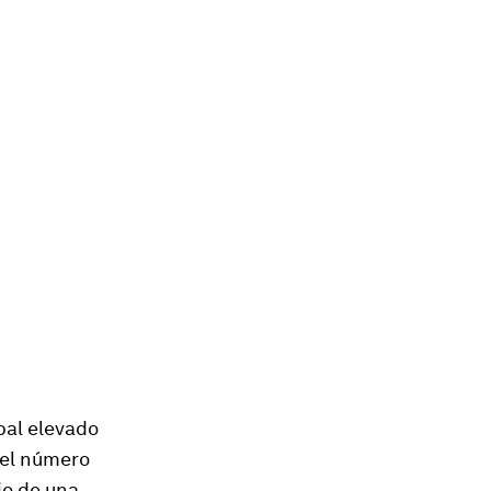
bal elevado
 el número
io de una