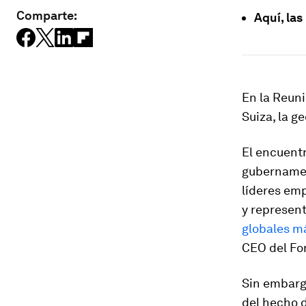
Comparte:
Aquí, la
En la Reun
Suiza, la g
El encuentr
gubernament
líderes emp
y represent
globales m
CEO del Fo
Sin embarg
del hecho d