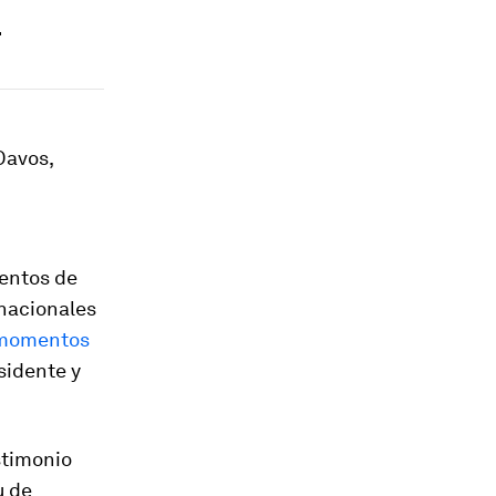
.
Davos,
ientos de
rnacionales
momentos
sidente y
stimonio
u de