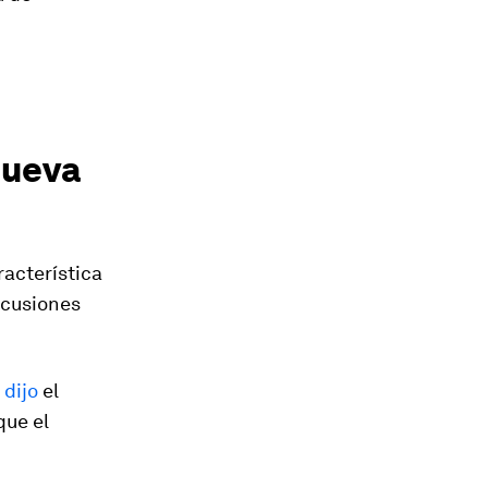
nueva
racterística
scusiones
,
dijo
el
que el