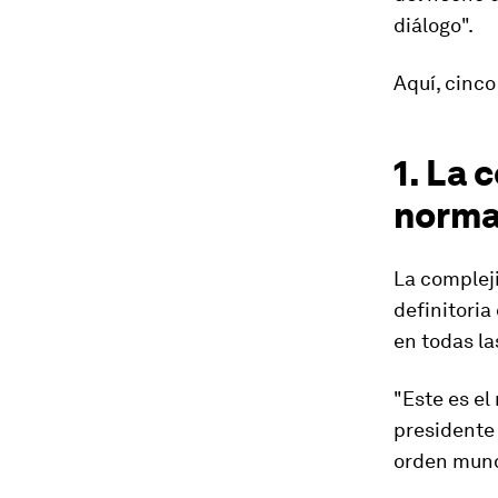
diálogo".
Aquí, cinco
1. La 
norma
La compleji
definitoria
en todas la
"Este es el
presidente 
orden mundi