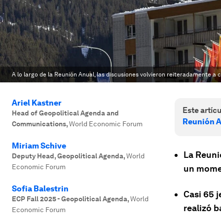
A lo largo de la Reunión Anual, las discusiones volvieron reiteradamente
Ariel Kastner
Este artícu
Head of Geopolitical Agenda and
Reunión A
Communications
,
World Economic Forum
Miriam Schive
La Reuni
Deputy Head, Geopolitical Agenda
,
World
Economic Forum
un momen
Sofia Balestrin
Casi 65 j
ECP Fall 2025 - Geopolitical Agenda
,
World
realizó b
Economic Forum