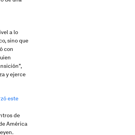
vel a lo
co, sino que
ló con
quien
nsición",
a y ejerce
rzó este
ntros de
sde América
Leyen.