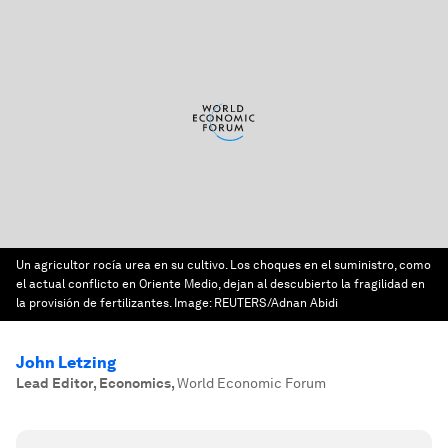
Un agricultor rocía urea en su cultivo. Los choques en el suministro, como
el actual conflicto en Oriente Medio, dejan al descubierto la fragilidad en
la provisión de fertilizantes.
Image:
REUTERS/Adnan Abidi
John Letzing
Lead Editor, Economics
,
World Economic Forum