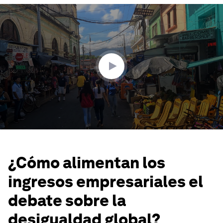
0
seconds
of
1
minute,
25
seconds
¿Cómo alimentan los
ingresos empresariales el
debate sobre la
desigualdad global?