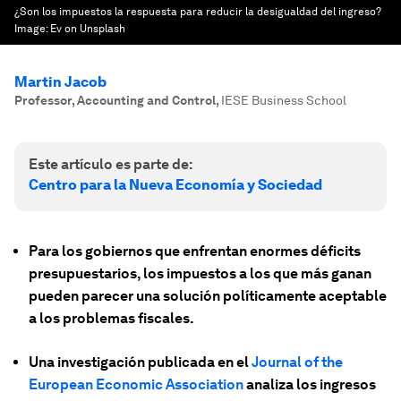
¿Son los impuestos la respuesta para reducir la desigualdad del ingreso?
Image:
Ev on Unsplash
Martin Jacob
Professor, Accounting and Control
,
IESE Business School
Este artículo es parte de:
Centro para la Nueva Economía y Sociedad
Para los gobiernos que enfrentan enormes déficits
presupuestarios, los impuestos a los que más ganan
pueden parecer una solución políticamente aceptable
a los problemas fiscales.
Una investigación publicada en el
Journal of the
European Economic Association
analiza los ingresos