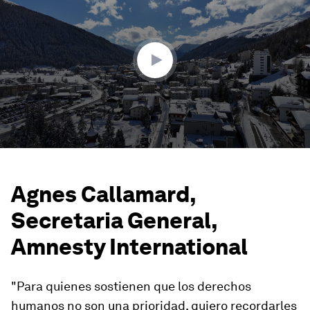
of
2
minutes,
28
seconds
Agnes Callamard,
Secretaria General,
Amnesty International
"Para quienes sostienen que los derechos
humanos no son una prioridad, quiero recordarles