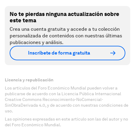
No te pierdas ninguna actualización sobre
este tema
Crea una cuenta gratuita y accede a tu colección
personalizada de contenidos con nuestras últimas
publicaciones y análisis.
Inscríbete de forma gratuita
Licencia y republicación
Los artículos del Foro Económico Mundial pueden volver a
publicarse de acuerdo con la Licencia Pública Internacional
Creative Commons Reconocimiento-NoComercial-
SinObraDerivada 4.0, y de acuerdo con nuestras condiciones de
uso.
Las opiniones expresadas en este artículo son las del autor y no
del Foro Económico Mundial.