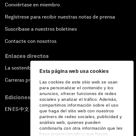
Conviértase en miembro
Regístrese para recibir nuestras notas de prensa
Suscríbase a nuestros boletines
Contacte con nosotros
Enlaces directos
La sostenibilidad en el Foro
Esta página web usa cookies
Carreras profesionales
Las cookies de este sitio web se usan
para personalizar el contenido y los
anuncios, ofrecer funciones de redes
Ediciones en otros idiomas
sociales y analizar el tráfico. Además,
compartimos información sobre el uso
EN
ES
中文
日本語
▪
▪
▪
que haga del sitio web con nuestros
partners de redes sociales, publicidad y
análisis web, quienes pueden
combinarla con otra información que les
haya proporcionado o que hayan