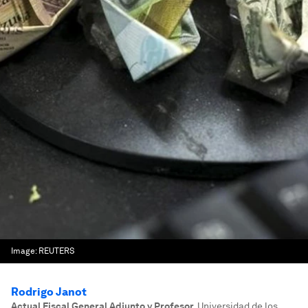
Image:
REUTERS
Rodrigo Janot
Actual Fiscal General Adjunto y Profesor
,
Universidad de los