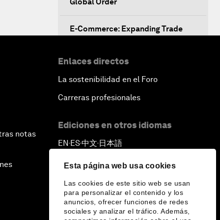
Global Order
E-Commerce: Expanding Trade
Horizons
Enlaces directos
Scaling Up Innovation in
Agriculture
La sostenibilidad en el Foro
Carreras profesionales
Breaking the Cycle of Corruption
Ediciones en otros idiomas
Reforms for a Stronger Regional
tras notas
Economic Outlook
EN
ES
中文
日本語
▪
▪
▪
ines
Esta página web usa cookies
Equipping the Smart City of
Tomorrow
Las cookies de este sitio web se usan
para personalizar el contenido y los
anuncios, ofrecer funciones de redes
Migration in Latin America:
sociales y analizar el tráfico. Además,
Between Economic Mobility and