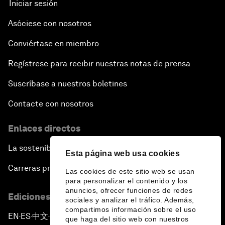
Iniciar sesión
Asóciese con nosotros
Conviértase en miembro
Regístrese para recibir nuestras notas de prensa
Suscríbase a nuestros boletines
Contacte con nosotros
Enlaces directos
La sostenibilidad en el Foro
Esta página web usa cookies
Carreras profesionales
Las cookies de este sitio web se usan
para personalizar el contenido y los
anuncios, ofrecer funciones de redes
Ediciones en otros idiomas
sociales y analizar el tráfico. Además,
compartimos información sobre el uso
EN
ES
中文
日本語
▪
▪
▪
que haga del sitio web con nuestros