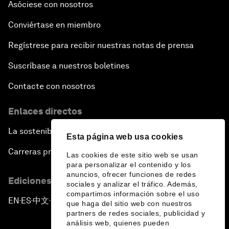
Asóciese con nosotros
Conviértase en miembro
Regístrese para recibir nuestras notas de prensa
Suscríbase a nuestros boletines
Contacte con nosotros
Enlaces directos
La sostenibilidad en el Foro
Esta página web usa cookies
Carreras profesionales
Las cookies de este sitio web se usan
para personalizar el contenido y los
anuncios, ofrecer funciones de redes
Ediciones en otros idiomas
sociales y analizar el tráfico. Además,
compartimos información sobre el uso
EN
ES
中文
日本語
▪
▪
▪
que haga del sitio web con nuestros
partners de redes sociales, publicidad y
análisis web, quienes pueden