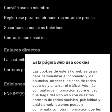
Conviértase en miembro
Regístrese para recibir nuestras notas de prensa
Suscríbase a nuestros boletines
Contacte con nosotros
Enlaces directos
La sostenibilidad en el Foro
Esta página web usa cookies
Carreras profesionales
Las cookies de este sitio web se usan
para personalizar el contenido y los
anuncios, ofrecer funciones de redes
Ediciones en otros idiomas
sociales y analizar el tráfico. Además,
compartimos información sobre el uso
EN
ES
中文
日本語
▪
▪
▪
que haga del sitio web con nuestros
partners de redes sociales, publicidad y
análisis web, quienes pueden
combinarla con otra información que les