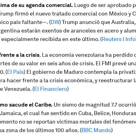
cima de su agenda comercial.
Luego de ser aprobado p
Trump firmó el nuevo tratado comercial con México y
nico país faltante—. (
DW
) Trump anunció que Australia
gentina estarán exentos de aranceles en acero y alumi
especialmente recibida en este último. (
Reuters l Inf
rente a la crisis
. La economía venezolana ha perdido 
rtes de su valor en seis años de crisis. El FMI prevé un
. (
El País
) El gobierno de Maduro contempla la privati
ra hacer frente a la crisis económica, y reestructurar 
e Venezuela. (
El Financiero
)
smo sacude el Caribe.
Un sismo de magnitud 7.7 ocurrió
 Jamaica, el cual fue sentido en Cuba, Belice, Honduras
omento no se reportan víctimas mortales del fenómeno
sa zona de los últimos 100 años. (
BBC Mundo
)