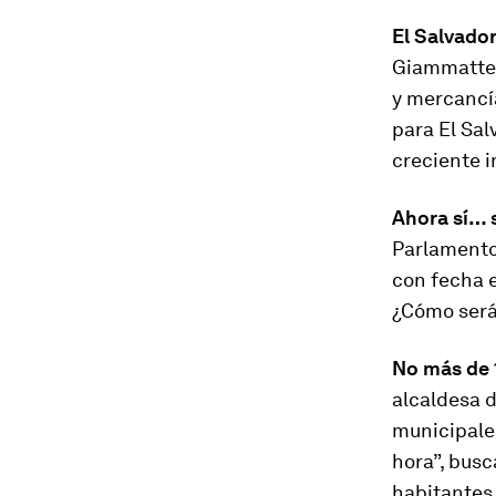
El Salvado
Giammattei 
y mercancí
para El Salv
creciente i
Ahora sí… s
Parlamento
con fecha e
¿Cómo será 
No más de 
alcaldesa d
municipales
hora”, busc
habitantes 