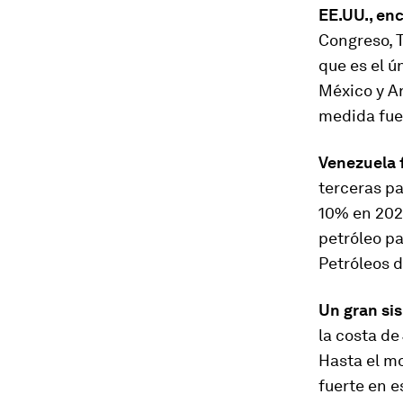
EE.UU., en
Congreso, 
que es el ú
México y Ar
medida fue 
Venezuela f
terceras pa
10% en 2020
petróleo pa
Petróleos d
Un gran si
la costa de
Hasta el m
fuerte en e