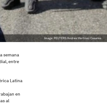
Image:
REUTERS/Andres Martinez Casares
 la semana
ial, entre
érica Latina
trabajan en
as al