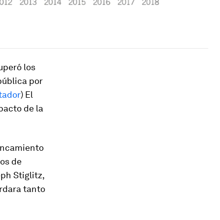
uperó los
pública por
tador
) El
pacto de la
ancamiento
gos de
ph Stiglitz,
ardara tanto