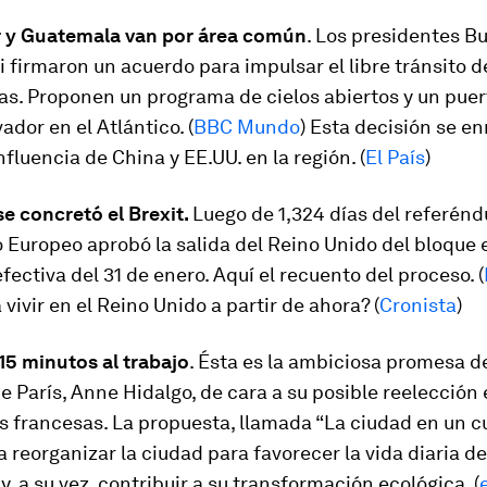
r y Guatemala van por área común
. Los presidentes Bu
firmaron un acuerdo para impulsar el libre tránsito 
as. Proponen un programa de cielos abiertos y un puer
ador en el Atlántico. (
BBC Mundo
) Esta decisión se e
nfluencia de China y EE.UU. en la región. (
El País
)
e concretó el Brexit.
Luego de 1,324 días del referénd
 Europeo aprobó la salida del Reino Unido del bloque 
fectiva del 31 de enero. Aquí el recuento del proceso. (
vivir en el Reino Unido a partir de ahora? (
Cronista
)
15 minutos al trabajo
. Ésta es la ambiciosa promesa de
e París, Anne Hidalgo, de cara a su posible reelección 
 francesas. La propuesta, llamada “La ciudad en un c
a reorganizar la ciudad para favorecer la vida diaria de
y, a su vez, contribuir a su transformación ecológica. (