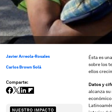
Javier Arreola-Rosales
Ésta es una
sobre los t
Carlos Brown Solà
ellos creci
Comparte:
Datos y cif
alcanza su 
económico d
Latinoaméri
NUESTRO IMPACTO