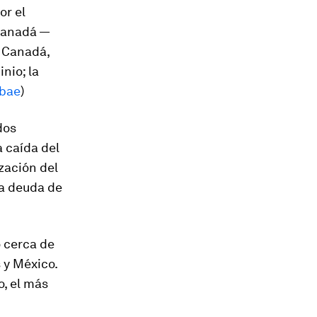
or el
 Canadá —
, Canadá,
nio; la
obae
)
dos
a caída del
zación del
la deuda de
 cerca de
 y México.
, el más