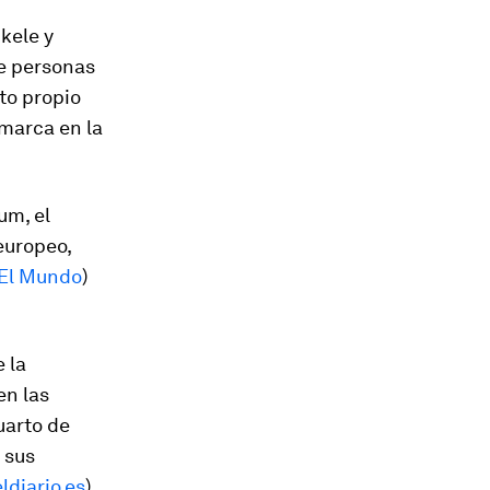
kele y
de personas
to propio
nmarca en la
um, el
europeo,
El Mundo
)
 la
en las
uarto de
 sus
eldiario.es
)