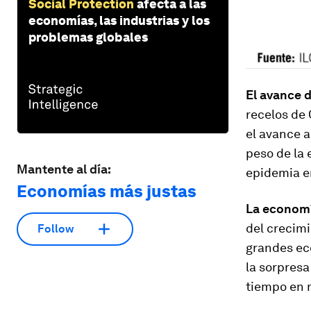
Social Protection
afecta a las
economías, las industrias y los
problemas globales
El avance 
recelos de 
el avance a
peso de la 
Mantente al día:
epidemia en
Economías más justas
La economí
del crecimi
Follow
grandes ec
la sorpresa
tiempo en m