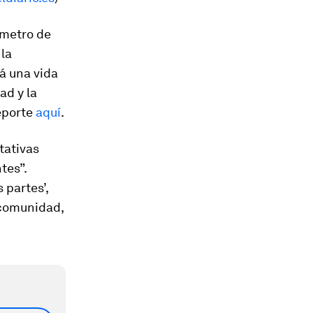
ómetro de
la
á una vida
ad y la
reporte
aquí
.
tativas
tes”.
 partes’,
—comunidad,