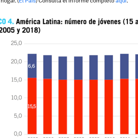
 hogar. (
El País
) Consulta el informe completo
aquí
.