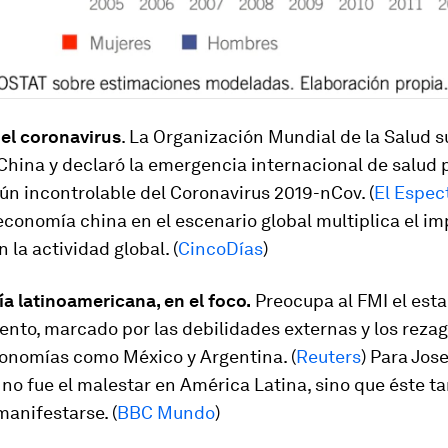
del coronavirus
. La Organización Mundial de la Salud s
China y declaró la emergencia internacional de salud 
ún incontrolable del Coronavirus 2019-nCov. (
El Espec
economía china en el escenario global multiplica el im
 la actividad global. (
CincoDías
)
a latinoamericana, en el foco.
Preocupa al FMI el est
ento, marcado por las debilidades externas y los reza
onomías como México y Argentina. (
Reuters
) Para Jose
 no fue el malestar en América Latina, sino que éste t
anifestarse. (
BBC Mundo
)