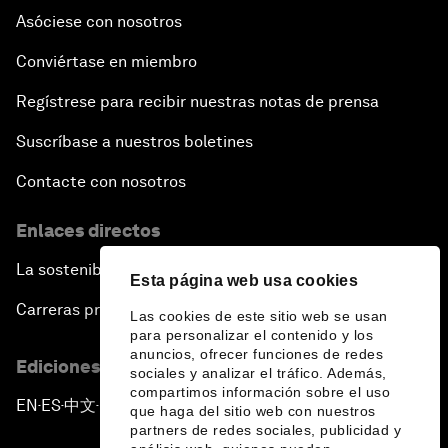
Asóciese con nosotros
Conviértase en miembro
Regístrese para recibir nuestras notas de prensa
Suscríbase a nuestros boletines
Contacte con nosotros
Enlaces directos
La sostenibilidad en el Foro
Esta página web usa cookies
Carreras profesionales
Las cookies de este sitio web se usan
para personalizar el contenido y los
anuncios, ofrecer funciones de redes
Ediciones en otros idiomas
sociales y analizar el tráfico. Además,
compartimos información sobre el uso
EN
ES
中文
日本語
▪
▪
▪
que haga del sitio web con nuestros
partners de redes sociales, publicidad y