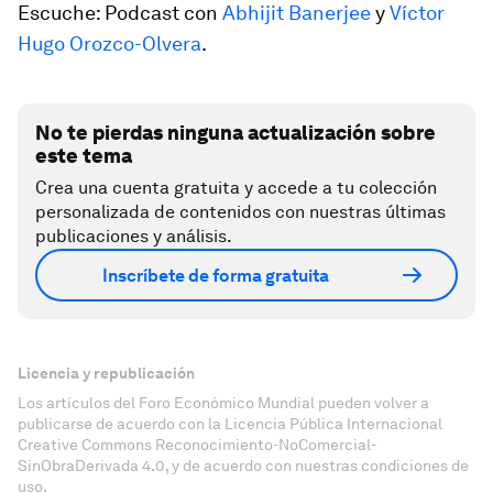
Escuche: Podcast con
Abhijit Banerjee
y
Víctor
Hugo Orozco-Olvera
.
No te pierdas ninguna actualización sobre
este tema
Crea una cuenta gratuita y accede a tu colección
personalizada de contenidos con nuestras últimas
publicaciones y análisis.
Inscríbete de forma gratuita
Licencia y republicación
Los artículos del Foro Económico Mundial pueden volver a
publicarse de acuerdo con la Licencia Pública Internacional
Creative Commons Reconocimiento-NoComercial-
SinObraDerivada 4.0, y de acuerdo con nuestras condiciones de
uso.