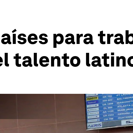
aíses para trab
l talento lati