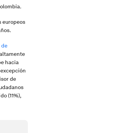
Colombia.
es europeos
años.
 de
s altamente
be hacia
a excepción
isor de
ciudadanos
do (11%),