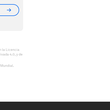
 la Licencia
vada 4.0, y de
 Mundial.