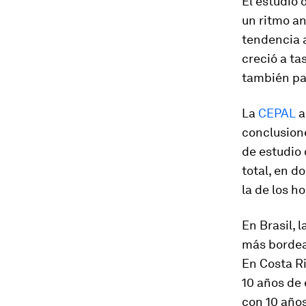
El estudio 
un ritmo an
tendencia a
creció a ta
también par
La
CEPAL
a
conclusione
de estudio
total, en d
la de los h
En Brasil, 
más bordea
En Costa Ri
10 años de 
con 10 año