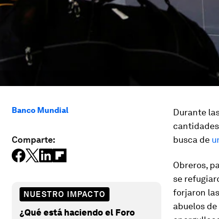
Banco Mundial
Durante las
cantidades
Comparte:
busca de
u
Obreros, p
se refugiar
forjaron la
NUESTRO IMPACTO
abuelos de
¿Qué está haciendo el Foro