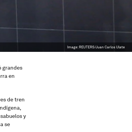
Image:
REUTERS/Juan Carlos Ulate
ó grandes
rra en
es de tren
indígena,
isabuelos y
a se