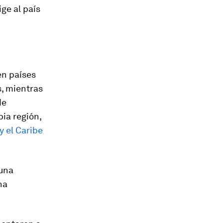
ge al país
en países
s, mientras
de
pia región,
 el Caribe
 una
na