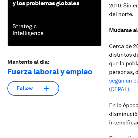
y los problemas globales
2010. Sin e
del norte.
Mudarse al
Cerca de 28
distintos d
Mantente al día:
que la pobl
Fuerza laboral y empleo
personas, d
según un e
Follow
(CEPAL)
.
En la époc
disminución
intensifica