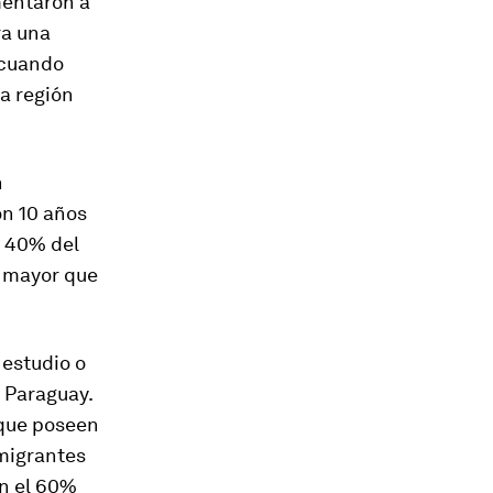
mentaron a
ra una
 cuando
ma región
n
on 10 años
n 40% del
e mayor que
 estudio o
 Paraguay.
 que poseen
nmigrantes
an el 60%