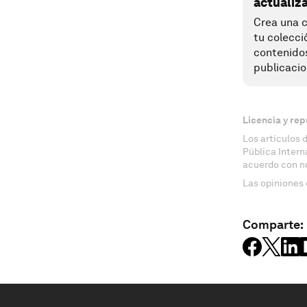
actualiz
Crea una c
tu colecci
contenido
publicacio
Licencia y rep
Los artículos 
Pública Inter
acuerdo con n
Las opiniones 
Comparte: