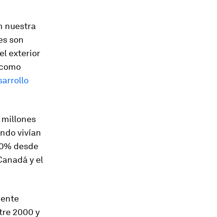
n nuestra
es son
el exterior
 como
sarrollo
 millones
ndo vivían
130% desde
Canadá y el
mente
tre 2000 y