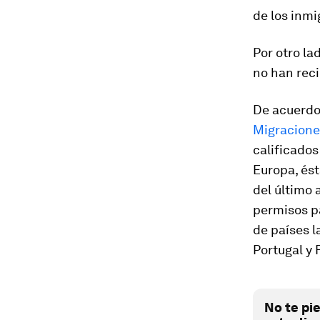
de los inmi
Por otro la
no han reci
De acuerd
Migracione
calificados
Europa, és
del último 
permisos pa
de países l
Portugal y 
No te pi