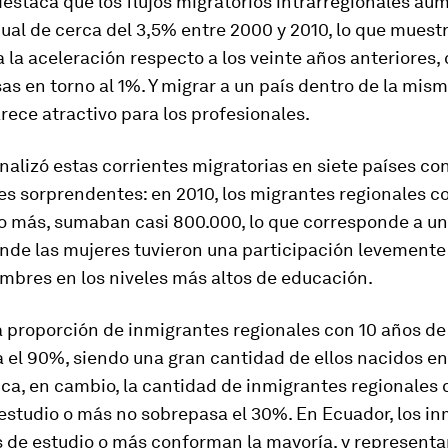
destaca que los flujos migratorios intrarregionales au
ual de cerca del 3,5% entre 2000 y 2010, lo que muest
 la aceleración respecto a los veinte años anteriores,
sas en torno al 1%. Y migrar a un país dentro de la mis
ece atractivo para los profesionales.
nalizó estas corrientes migratorias en siete países co
s sorprendentes: en 2010, los migrantes regionales c
 o más, sumaban casi 800.000, lo que corresponde a u
onde las mujeres tuvieron una participación levement
ombres en los niveles más altos de educación.
la proporción de inmigrantes regionales con 10 años de
 el 90%, siendo una gran cantidad de ellos nacidos en
ca, en cambio, la cantidad de inmigrantes regionales
estudio o más no sobrepasa el 30%. En Ecuador, los i
s de estudio o más conforman la mayoría, y represent