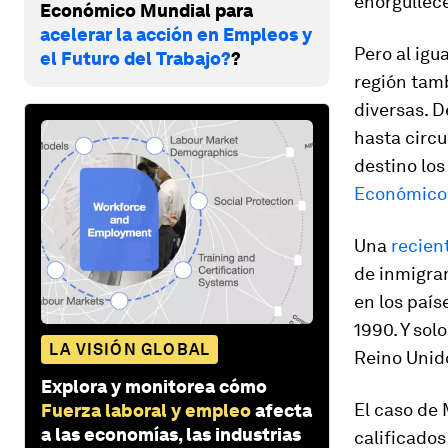
enorgullece
Económico Mundial para
acelerar la acción en Empleos y
Pero al igu
el Futuro del Trabajo?
?
región tamb
diversas. D
hasta circ
destino los
Económico
Una
recien
de inmigra
en los paí
1990. Y sol
LA VISIÓN GLOBAL
Reino Unid
Explora y monitorea cómo
El caso de 
Fuerza laboral y empleo
afecta
a las economías, las industrias
calificado