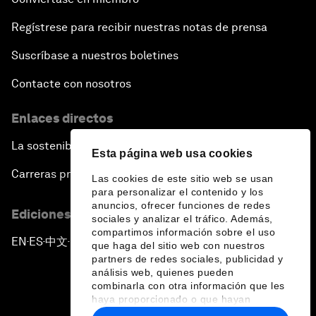
Regístrese para recibir nuestras notas de prensa
Suscríbase a nuestros boletines
Contacte con nosotros
Enlaces directos
La sostenibilidad en el Foro
Esta página web usa cookies
Carreras profesionales
Las cookies de este sitio web se usan
para personalizar el contenido y los
anuncios, ofrecer funciones de redes
Ediciones en otros idiomas
sociales y analizar el tráfico. Además,
compartimos información sobre el uso
EN
ES
中文
日本語
▪
▪
▪
que haga del sitio web con nuestros
partners de redes sociales, publicidad y
análisis web, quienes pueden
combinarla con otra información que les
haya proporcionado o que hayan
recopilado a partir del uso que haya