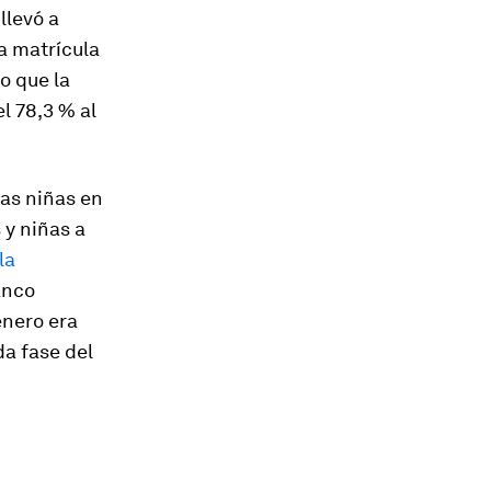
llevó a
a matrícula
o que la
l 78,3 % al
las niñas en
 y niñas a
la
anco
énero era
da fase del