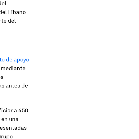
del
 del Líbano
rte del
to de apoyo
, mediante
es
as antes de
iciar a 450
a en una
resentadas
Grupo