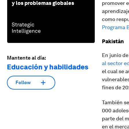
y los problemas globales
promover el
aprendizaje
como respue
Programa B
Pakistán
En junio d
Mantente al día:
al sector e
Educación y habilidades
el cual se 
vulnerables
Follow
fines de 20
También se
000 adolesc
parte del 
en el merca