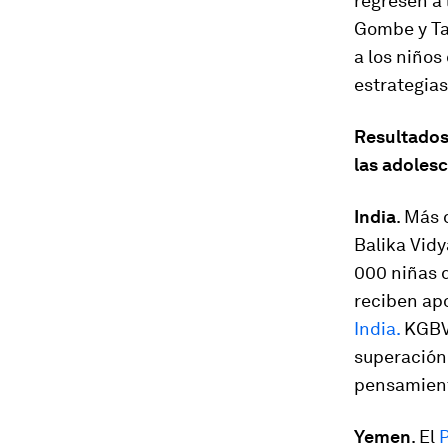
regresen a 
Gombe y Tar
a los niños
estrategias
Resultados
las adoles
India
. Más 
Balika Vid
000 niñas d
reciben ap
India.
KGBV 
superación 
pensamient
Yemen
. El
P