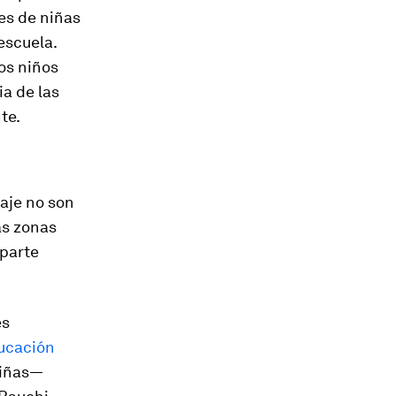
es de niñas
 escuela.
os niños
ia de las
te.
zaje no son
as zonas
 parte
es
ducación
niñas—