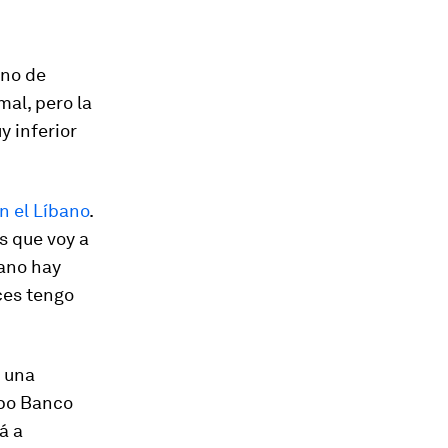
ano de
mal, pero la
y inferior
n el Líbano
.
s que voy a
bano hay
ces tengo
 una
upo Banco
á a