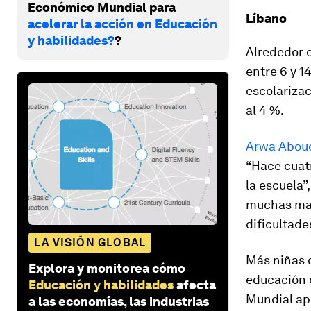
Económico Mundial para
Líbano
acelerar la acción en Educación
y habilidades?
?
Alrededor d
entre 6 y 1
escolarizac
al 4 %.
Arwa Aboud 
“Hace cuatr
la escuela”
muchas mat
dificultade
LA VISIÓN GLOBAL
Más niñas 
Explora y monitorea cómo
educación d
Educación y habilidades
afecta
Mundial ap
a las economías, las industrias