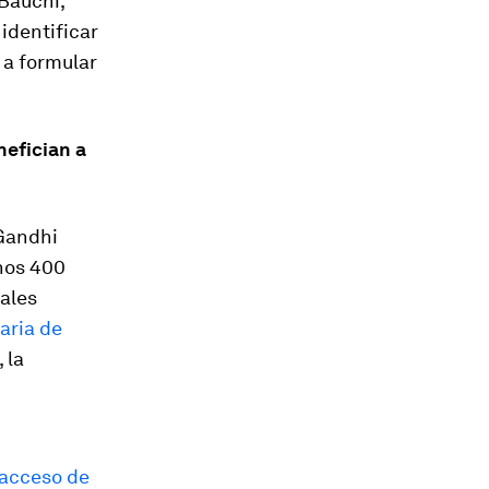
Bauchi,
identificar
y a formular
efician a
 Gandhi
nos 400
iales
aria de
 la
 acceso de