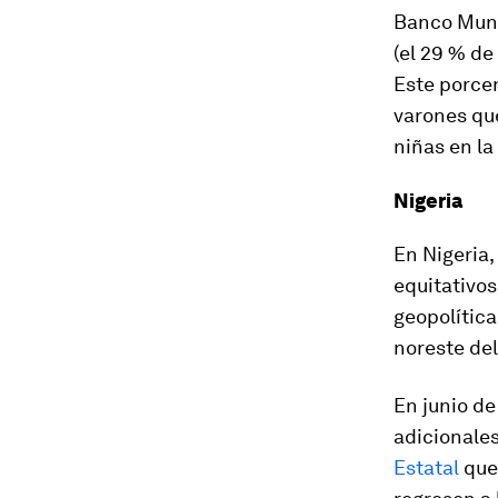
Banco Mundi
(el 29 % de
Este porcen
varones que
niñas en l
Nigeria
En Nigeria,
equitativos
geopolítica
noreste del
En junio d
adicionales
Estatal
que 