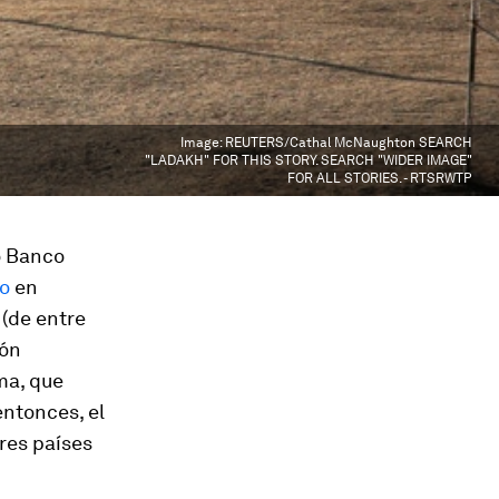
Image:
REUTERS/Cathal McNaughton SEARCH
"LADAKH" FOR THIS STORY. SEARCH "WIDER IMAGE"
FOR ALL STORIES. - RTSRWTP
o Banco
io
en
 (de entre
ión
ma, que
entonces, el
res países