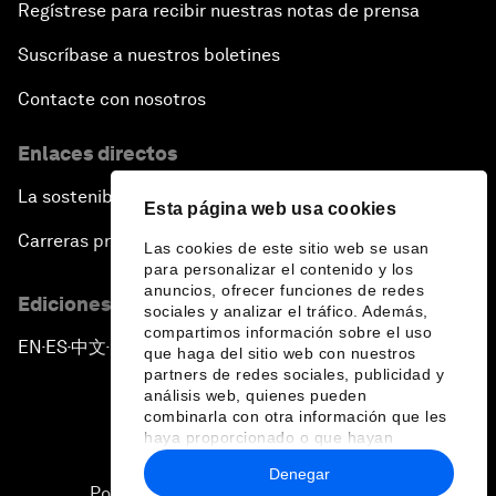
Regístrese para recibir nuestras notas de prensa
Suscríbase a nuestros boletines
Contacte con nosotros
Enlaces directos
La sostenibilidad en el Foro
Esta página web usa cookies
Carreras profesionales
Las cookies de este sitio web se usan
para personalizar el contenido y los
anuncios, ofrecer funciones de redes
Ediciones en otros idiomas
sociales y analizar el tráfico. Además,
compartimos información sobre el uso
EN
ES
中文
日本語
▪
▪
▪
que haga del sitio web con nuestros
partners de redes sociales, publicidad y
análisis web, quienes pueden
combinarla con otra información que les
haya proporcionado o que hayan
recopilado a partir del uso que haya
Denegar
hecho de sus servicios.
Política de privacidad y normas de uso