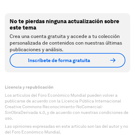
No te pierdas ninguna actualización sobre
este tema
Crea una cuenta gratuita y accede a tu colección
personalizada de contenidos con nuestras últimas
publicaciones y análisis.
Inscríbete de forma gratuita
Licencia y republicación
Los artículos del Foro Económico Mundial pueden volver a
publicarse de acuerdo con la Licencia Pública Internacional
Creative Commons Reconocimiento-NoComercial-
SinObraDerivada 4.0, y de acuerdo con nuestras condiciones de
uso.
Las opiniones expresadas en este artículo son las del autor y no
del Foro Económico Mundial.