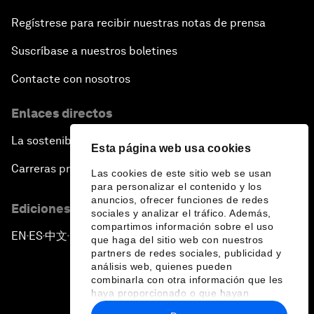
Regístrese para recibir nuestras notas de prensa
Suscríbase a nuestros boletines
Contacte con nosotros
Enlaces directos
La sostenibilidad en el Foro
Esta página web usa cookies
Carreras profesionales
Las cookies de este sitio web se usan
para personalizar el contenido y los
anuncios, ofrecer funciones de redes
Ediciones en otros idiomas
sociales y analizar el tráfico. Además,
compartimos información sobre el uso
EN
ES
中文
日本語
▪
▪
▪
que haga del sitio web con nuestros
partners de redes sociales, publicidad y
análisis web, quienes pueden
combinarla con otra información que les
haya proporcionado o que hayan
recopilado a partir del uso que haya