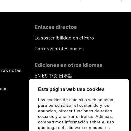
Enlaces directos
La sostenibilidad en el Foro
Carreras profesionales
Ediciones en otros idiomas
tras notas
EN
ES
中文
日本語
▪
▪
▪
ines
Esta página web usa cookies
Las cookies de este sitio web se usan
para personalizar el contenido y los
anuncios, ofrecer funciones de redes
sociales y analizar el tráfico. Además,
compartimos información sobre el uso
que haga del sitio web con nuestros