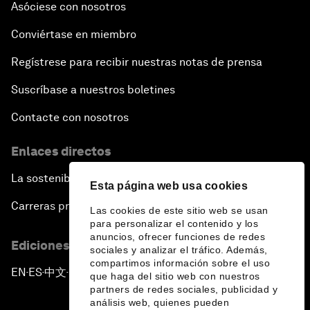
Asóciese con nosotros
Conviértase en miembro
Regístrese para recibir nuestras notas de prensa
Suscríbase a nuestros boletines
Contacte con nosotros
Enlaces directos
La sostenibilidad en el Foro
Esta página web usa cookies
Carreras profesionales
Las cookies de este sitio web se usan
para personalizar el contenido y los
anuncios, ofrecer funciones de redes
Ediciones en otros idiomas
sociales y analizar el tráfico. Además,
compartimos información sobre el uso
EN
ES
中文
日本語
▪
▪
▪
que haga del sitio web con nuestros
partners de redes sociales, publicidad y
análisis web, quienes pueden