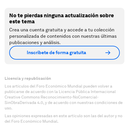
No te pierdas ninguna actualización sobre
este tema
Crea una cuenta gratuita y accede a tu colección
personalizada de contenidos con nuestras últimas
publicaciones y análisis.
Inscríbete de forma gratuita
Licencia y republicación
Los artículos del Foro Económico Mundial pueden volver a
publicarse de acuerdo con la Licencia Pública Internacional
Creative Commons Reconocimiento-NoComercial-
SinObraDerivada 4.0, y de acuerdo con nuestras condiciones de
uso.
Las opiniones expresadas en este artículo son las del autor y no
del Foro Económico Mundial.