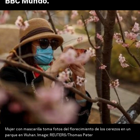
BBC Mundo
.
Mujer con mascarilla toma fotos del florecimiento de los cerezos en un
parque en Wuhan.
Image:
REUTERS/Thomas Peter