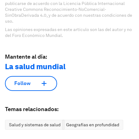
publicarse de acuerdo con la Licencia Pública Internacional
Creative Commons Reconocimiento-NoComercial-
SinObraDerivada 4.0, y de acuerdo con nuestras condiciones de
uso.
Las opiniones expresadas en este artículo son las del autor y no
del Foro Económico Mundial.
Mantente al día:
La salud mundial
Follow
Temas relacionados:
Salud y sistemas de salud
Geografías en profundidad