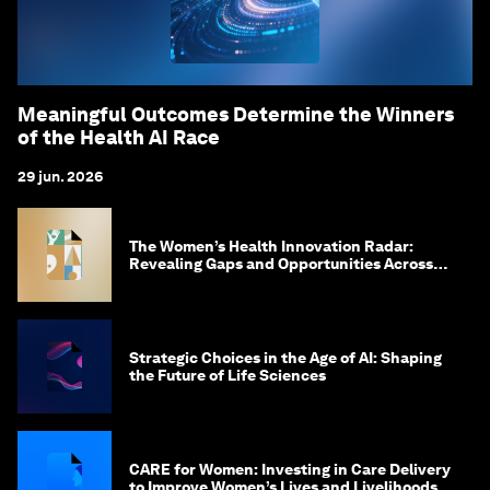
Meaningful Outcomes Determine the Winners
of the Health AI Race
29 jun. 2026
The Women’s Health Innovation Radar:
Revealing Gaps and Opportunities Across
the Science-to-Patient Journey
Strategic Choices in the Age of AI: Shaping
the Future of Life Sciences
CARE for Women: Investing in Care Delivery
to Improve Women’s Lives and Livelihoods