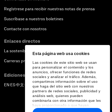
Regístrese para recibir nuestras notas de prensa
Suscríbase a nuestros boletines
Contacte con nosotros
Enlaces directos
La sostenibilidad en el Foro
Esta página web usa cookies
Carreras profesionales
Las cookies de este sitio web se usan
para personalizar el contenido y los
anuncios, ofrecer funciones de redes
Ediciones en otros idiomas
sociales y analizar el tráfico. Además,
compartimos información sobre el uso
EN
ES
中文
日本語
▪
▪
▪
que haga del sitio web con nuestros
partners de redes sociales, publicidad y
análisis web, quienes pueden
combinarla con otra información que les
haya proporcionado o que hayan
recopilado a partir del uso que haya