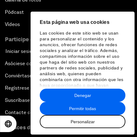
Pódcast
Esta página web usa cookies
Vídeos
Las cookies de este sitio web se usan
Participe en el Foro
para personalizar el contenido y los
anuncios, ofrecer funciones de redes
sociales y analizar el tráfico. Además,
Iniciar sesión
compartimos información sobre el uso
que haga del sitio web con nuestros
Asóciese con nosotros
partners de redes sociales, publicidad y
análisis web, quienes pueden
Conviértase en miembro
combinarla con otra información que les
haya proporcionado o que hayan
Regístrese para recibir nuestras notas de prensa
recopilado a partir del uso que haya
Denegar
hecho de sus servicios.
Suscríbase a nuestros boletines
Permitir todas
Contacte con nosotros
Personalizar
EN
ES
中文
日本語
Enlaces directos