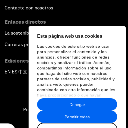
Contacte con nosotros
Enlaces directos
La sostenibilidad en el Foro
Esta página web usa cookies
Carreras profesionales
Las cookies de este sitio web se usan
para personalizar el contenido y los
anuncios, ofrecer funciones de redes
Ediciones en otros idiomas
sociales y analizar el tráfico. Además,
compartimos información sobre el uso
EN
ES
中文
日本語
▪
▪
▪
que haga del sitio web con nuestros
partners de redes sociales, publicidad y
análisis web, quienes pueden
combinarla con otra información que les
haya proporcionado o que hayan
recopilado a partir del uso que haya
Denegar
hecho de sus servicios.
Política de privacidad y normas de uso
Permitir todas
Sitemap