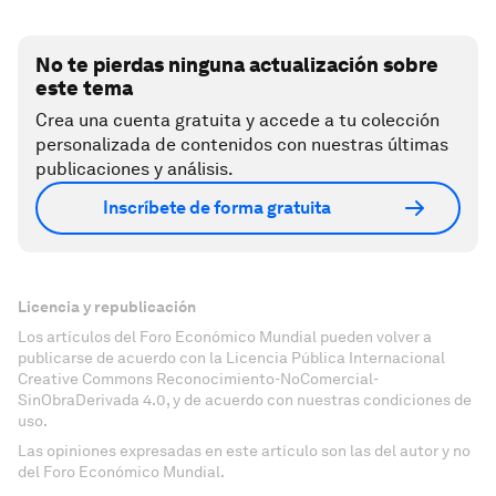
No te pierdas ninguna actualización sobre
este tema
Crea una cuenta gratuita y accede a tu colección
personalizada de contenidos con nuestras últimas
publicaciones y análisis.
Inscríbete de forma gratuita
Licencia y republicación
Los artículos del Foro Económico Mundial pueden volver a
publicarse de acuerdo con la Licencia Pública Internacional
Creative Commons Reconocimiento-NoComercial-
SinObraDerivada 4.0, y de acuerdo con nuestras condiciones de
uso.
Las opiniones expresadas en este artículo son las del autor y no
del Foro Económico Mundial.