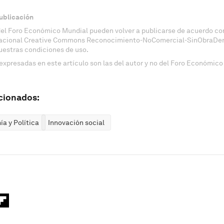
ublicación
del Foro Económico Mundial pueden volver a publicarse de acuerdo con
nacional Creative Commons Reconocimiento-NoComercial-SinObraDeri
uestras condiciones de uso.
expresadas en este artículo son las del autor y no del Foro Económico
cionados:
a y Política
Innovación social