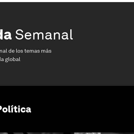
da
Semanal
nal de los temas más
a global
olítica