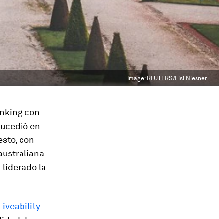
Image:
REUTERS/Lisi Niesner
anking con
sucedió en
esto, con
australiana
 liderado la
Liveability