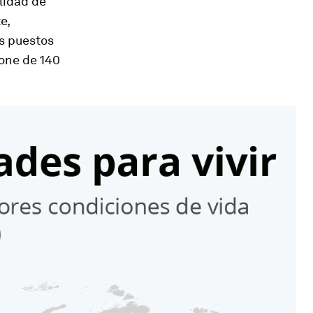
lidad de
e,
os puestos
one de 140