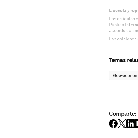
Licencia y rep
Los artículos 
Pública Inter
acuerdo con n
Las opiniones 
Temas rela
Geo-economí
Comparte: