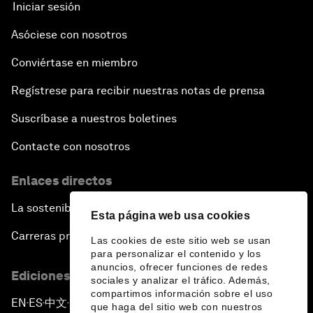
Iniciar sesión
Asóciese con nosotros
Conviértase en miembro
Regístrese para recibir nuestras notas de prensa
Suscríbase a nuestros boletines
Contacte con nosotros
Enlaces directos
La sostenibilidad en el Foro
Esta página web usa cookies
Carreras profesionales
Las cookies de este sitio web se usan
para personalizar el contenido y los
anuncios, ofrecer funciones de redes
Ediciones en otros idiomas
sociales y analizar el tráfico. Además,
compartimos información sobre el uso
EN
ES
中文
日本語
▪
▪
▪
que haga del sitio web con nuestros