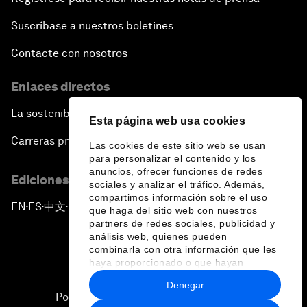
Suscríbase a nuestros boletines
Contacte con nosotros
Enlaces directos
La sostenibilidad en el Foro
Esta página web usa cookies
Carreras profesionales
Las cookies de este sitio web se usan
para personalizar el contenido y los
anuncios, ofrecer funciones de redes
Ediciones en otros idiomas
sociales y analizar el tráfico. Además,
compartimos información sobre el uso
EN
ES
中文
日本語
▪
▪
▪
que haga del sitio web con nuestros
partners de redes sociales, publicidad y
análisis web, quienes pueden
combinarla con otra información que les
haya proporcionado o que hayan
recopilado a partir del uso que haya
Denegar
hecho de sus servicios.
Política de privacidad y normas de uso