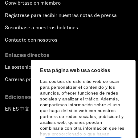
Conviértase en miembro
Regístrese para recibir nuestras notas de prensa
Suscríbase a nuestros boletines
Contacte con nosotros
Enlaces directos
La sostenibilidad en el Foro
Esta página web usa cookies
Carreras profesionales
Las cookies de este sitio web se usan
para personalizar el contenido y los
anuncios, ofrecer funciones de redes
Ediciones en otros idiomas
sociales y analizar el tráfico. Además,
compartimos información sobre el uso
EN
ES
中文
日本語
▪
▪
▪
que haga del sitio web con nuestros
partners de redes sociales, publicidad y
análisis web, quienes pueden
combinarla con otra información que les
haya proporcionado o que hayan