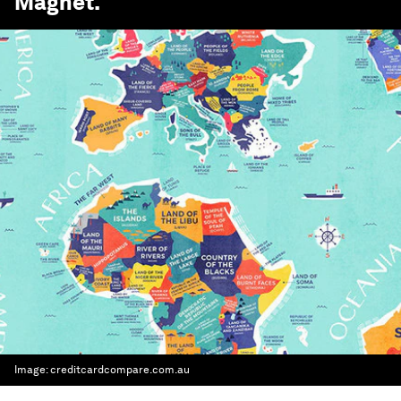
Magnet
.
Image:
creditcardcompare.com.au