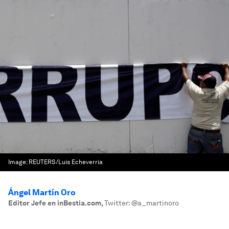
Image:
REUTERS/Luis Echeverria
Ángel Martín Oro
Editor Jefe en inBestia.com
,
Twitter: @a_martinoro