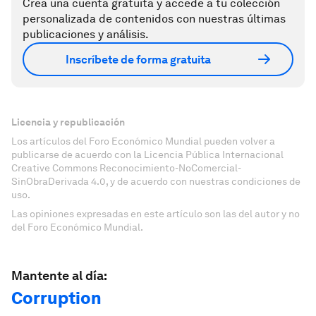
Crea una cuenta gratuita y accede a tu colección
personalizada de contenidos con nuestras últimas
publicaciones y análisis.
Inscríbete de forma gratuita
Licencia y republicación
Los artículos del Foro Económico Mundial pueden volver a
publicarse de acuerdo con la Licencia Pública Internacional
Creative Commons Reconocimiento-NoComercial-
SinObraDerivada 4.0, y de acuerdo con nuestras condiciones de
uso.
Las opiniones expresadas en este artículo son las del autor y no
del Foro Económico Mundial.
Mantente al día:
Corruption