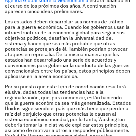
Agenda Global sobre la Geoeconomía
estará lidiando en
el curso de los próximos dos años. A continuación
aparecen cinco ideas preliminares.
Los estados deben desarrollar sus normas de tráfico
para la guerra económica. Cuando los gobiernos usan la
infraestructura de la economía global para seguir sus
objetivos políticos, desafían la universalidad del
sistema y hacen que sea más probable que otras
potencias se protejan de él. También podrían provocar
ataques en represalia. De la misma manera que los
estados han desarrollado una serie de acuerdos y
convenciones para gobernar la conducta de las guerras
convencionales entre los países, estos principios deben
aplicarse en la arena económica.
Por su puesto que este tipo de coordinación resultará
elusiva, dadas todas las tendencias hacia la
regionalización, que, para comenzar, están haciendo
que la guerra económica sea más generalizada. Estados
Unidos sigue siendo el país que más tiene que perder a
raíz del perjuicio que otras potencias le causen al
sistema económico mundial; por lo tanto, Washington
debería tomar la iniciativa de explicar estos principios,
así como de motivar a otros a responder públicamente.
Será difícil lograr un consenso global, pero si las